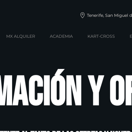
Tenerife, San Miguel 
MX ALQUILER
ACADEMIA
KART-CROSS
mación y o