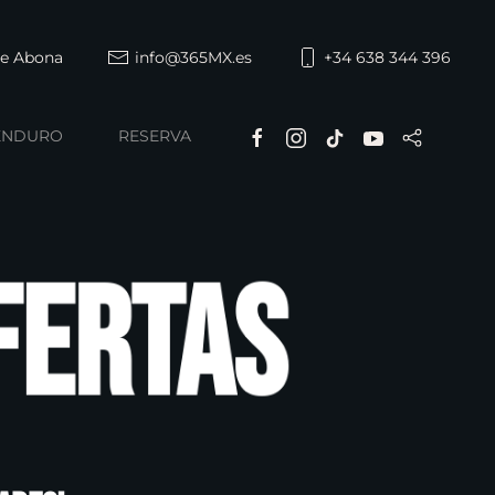
de Abona
info@365MX.es
+34 638 344 396
ENDURO
RESERVA
fertas