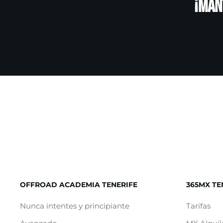
¡Man
OFFROAD ACADEMIA TENERIFE
365MX TE
Nunca intentes y principiante
Tarifas