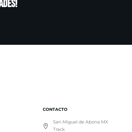
ades!
CONTACTO
San Miguel de Abona MX
Track