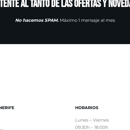
tente al tanto de las ofertas y noved
No hacemos SPAM.
Máximo 1 mensaje al mes
NERIFE
HORARIOS
Lunes – Viernes
09:30h – 18:00h