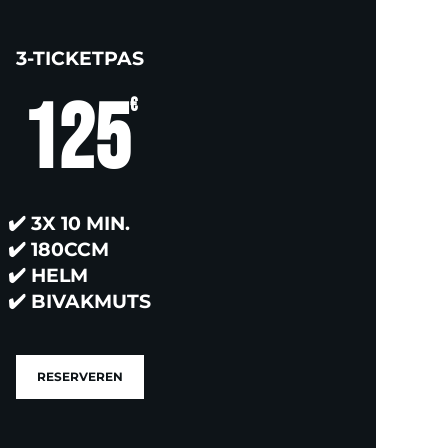
3-TICKETPAS
125
€
✔️
3X 10 MIN.
✔️
180CCM
✔️
HELM
✔️
BIVAKMUTS
RESERVEREN