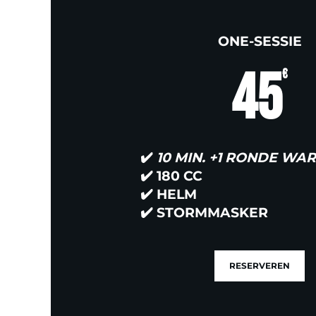
ONE-SESSIE
45
€
✔️
10 MIN. +1 RONDE WA
✔️
180 CC
✔️
HELM
✔️
STORMMASKER
RESERVEREN