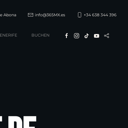
de Abona
info@365MX.es
+34 638 344 396
ENERIFE
BUCHEN