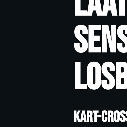
Laat
sens
los
Kart-Cros