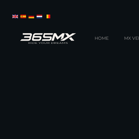
Terug naar hoofdinhoud
HOME
MX V