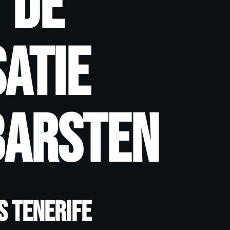
 de
atie
barsten
s Tenerife