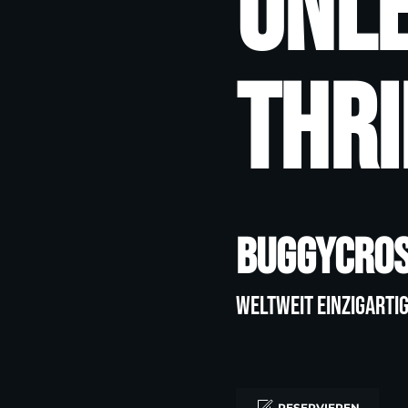
Unl
Thri
Buggycros
Weltweit einzigarti
RESERVIEREN