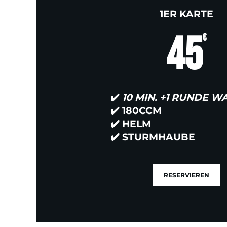
1ER KARTE
45
€
✔️
10 MIN. +1 RUNDE 
✔️
180CCM
✔️
HELM
✔️
STURMHAUBE
RESERVIEREN