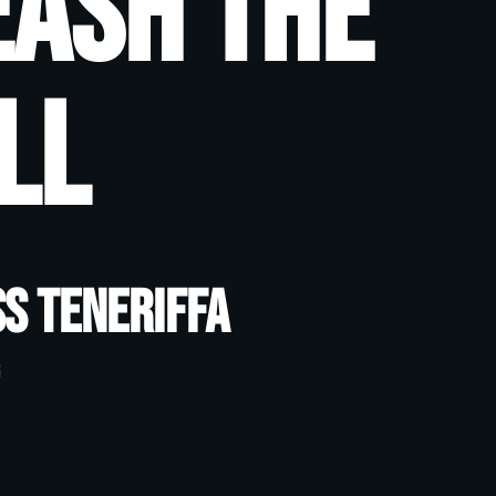
eash the
ll
s Teneriffa
g