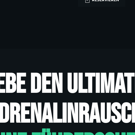
mativen
usch!