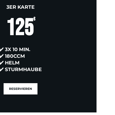
3ER KARTE
125
€
✔️
3X 10 MIN.
✔️
180CCM
✔️
HELM
✔️
STURMHAUBE
RESERVIEREN