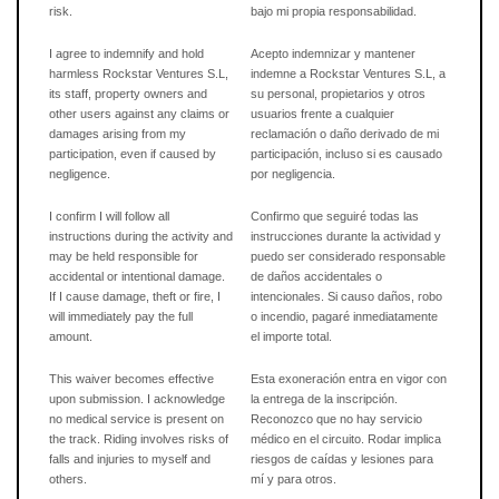
risk.
bajo mi propia responsabilidad.
I agree to indemnify and hold
Acepto indemnizar y mantener
harmless Rockstar Ventures S.L,
indemne a Rockstar Ventures S.L, a
its staff, property owners and
su personal, propietarios y otros
other users against any claims or
usuarios frente a cualquier
damages arising from my
reclamación o daño derivado de mi
participation, even if caused by
participación, incluso si es causado
negligence.
por negligencia.
I confirm I will follow all
Confirmo que seguiré todas las
instructions during the activity and
instrucciones durante la actividad y
may be held responsible for
puedo ser considerado responsable
accidental or intentional damage.
de daños accidentales o
If I cause damage, theft or fire, I
intencionales. Si causo daños, robo
will immediately pay the full
o incendio, pagaré inmediatamente
amount.
el importe total.
This waiver becomes effective
Esta exoneración entra en vigor con
upon submission. I acknowledge
la entrega de la inscripción.
no medical service is present on
Reconozco que no hay servicio
the track. Riding involves risks of
médico en el circuito. Rodar implica
falls and injuries to myself and
riesgos de caídas y lesiones para
others.
mí y para otros.