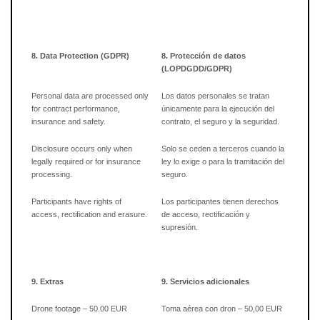
8. Data Protection (GDPR)
8. Protección de datos
(LOPDGDD/GDPR)
Personal data are processed only
Los datos personales se tratan
for contract performance,
únicamente para la ejecución del
insurance and safety.
contrato, el seguro y la seguridad.
Disclosure occurs only when
Solo se ceden a terceros cuando la
legally required or for insurance
ley lo exige o para la tramitación del
processing.
seguro.
Participants have rights of
Los participantes tienen derechos
access, rectification and erasure.
de acceso, rectificación y
supresión.
9. Extras
9. Servicios adicionales
Drone footage – 50.00 EUR
Toma aérea con dron – 50,00 EUR