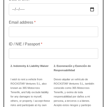
Email address
*
ID / NIE / Passport
*
2. Indemnity & Liability Waiver
2. Exoneración y Exención de
Responsabilidad
I wish to rent a vehicle from
Deseo alquilar un vehículo de
ROCKSTAR Ventures S.L, also
ROCKSTAR Ventures S.L, también
known as 365 Motocross
conocido como 365 Motocross
Tenerife, and fully exclude liability
Tenerife, y eximo de toda
for any damages to myself,
responsabilidad por daños a mi
others, or property. I accept these
persona, a terceros o a bienes.
risks and participate at my own
Acepto estos riesgos y participo