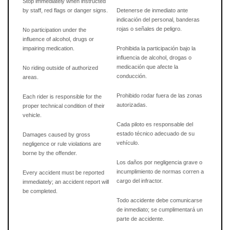
Stop immediately when instructed
by staff, red flags or danger signs.
Detenerse de inmediato ante
indicación del personal, banderas
rojas o señales de peligro.
No participation under the
influence of alcohol, drugs or
impairing medication.
Prohibida la participación bajo la
influencia de alcohol, drogas o
medicación que afecte la
No riding outside of authorized
conducción.
areas.
Prohibido rodar fuera de las zonas
Each rider is responsible for the
autorizadas.
proper technical condition of their
vehicle.
Cada piloto es responsable del
estado técnico adecuado de su
Damages caused by gross
vehículo.
negligence or rule violations are
borne by the offender.
Los daños por negligencia grave o
incumplimiento de normas corren a
Every accident must be reported
cargo del infractor.
immediately; an accident report will
be completed.
Todo accidente debe comunicarse
de inmediato; se cumplimentará un
parte de accidente.