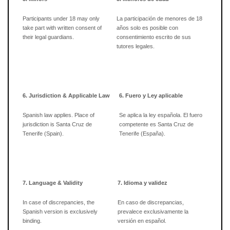
Participants under 18 may only
La participación de menores de 18
take part with written consent of
años solo es posible con
their legal guardians.
consentimiento escrito de sus
tutores legales.
6. Jurisdiction & Applicable Law
6. Fuero y Ley aplicable
Spanish law applies. Place of
Se aplica la ley española. El fuero
jurisdiction is Santa Cruz de
competente es Santa Cruz de
Tenerife (Spain).
Tenerife (España).
7. Language & Validity
7. Idioma y validez
In case of discrepancies, the
En caso de discrepancias,
Spanish version is exclusively
prevalece exclusivamente la
binding.
versión en español.