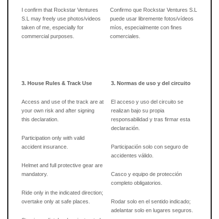
I confirm that Rockstar Ventures
Confirmo que Rockstar Ventures S.L
S.L may freely use photos/videos
puede usar libremente fotos/vídeos
taken of me, especially for
míos, especialmente con fines
commercial purposes.
comerciales.
3. House Rules & Track Use
3. Normas de uso y del circuito
Access and use of the track are at
El acceso y uso del circuito se
your own risk and after signing
realizan bajo su propia
this declaration.
responsabilidad y tras firmar esta
declaración.
Participation only with valid
accident insurance.
Participación solo con seguro de
accidentes válido.
Helmet and full protective gear are
mandatory.
Casco y equipo de protección
completo obligatorios.
Ride only in the indicated direction;
overtake only at safe places.
Rodar solo en el sentido indicado;
adelantar solo en lugares seguros.