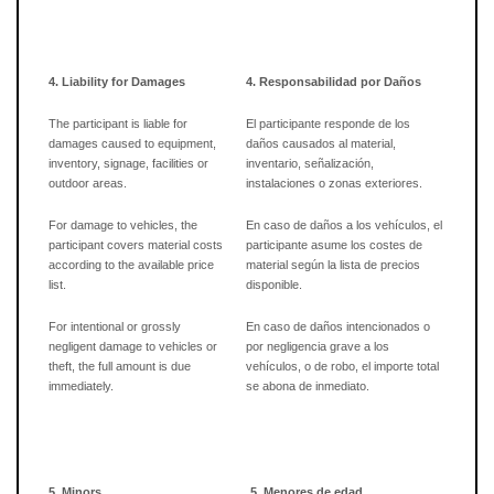
4. Liability for Damages
4. Responsabilidad por Daños
The participant is liable for
El participante responde de los
damages caused to equipment,
daños causados al material,
inventory, signage, facilities or
inventario, señalización,
outdoor areas.
instalaciones o zonas exteriores.
For damage to vehicles, the
En caso de daños a los vehículos, el
participant covers material costs
participante asume los costes de
according to the available price
material según la lista de precios
list.
disponible.
For intentional or grossly
En caso de daños intencionados o
negligent damage to vehicles or
por negligencia grave a los
theft, the full amount is due
vehículos, o de robo, el importe total
immediately.
se abona de inmediato.
5. Minors
5. Menores de edad