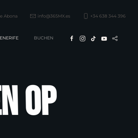
de Abona
info@365MX.es
+34 638 344 396
ENERIFE
BUCHEN
n op