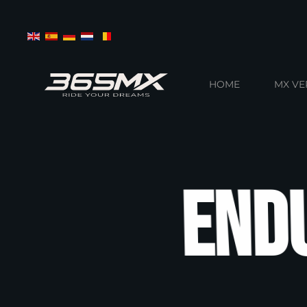
Terug naar hoofdinhoud
HOME
MX V
End