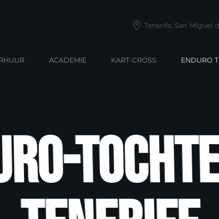
Tenerife, San Miguel 
ERHUUR
ACADEMIE
KART-CROSS
ENDURO T
uro-tochte